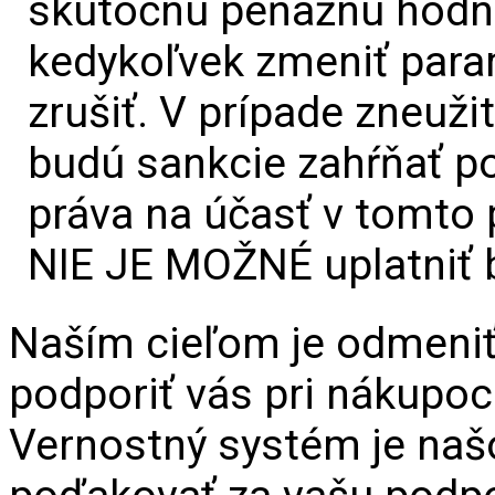
skutočnú peňažnú hodno
kedykoľvek zmeniť para
zrušiť. V prípade zneuž
budú sankcie zahŕňať p
práva na účasť v tomto
NIE JE MOŽNÉ uplatniť 
Naším cieľom je odmeniť
podporiť vás pri nákupo
Vernostný systém je naš